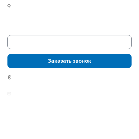
Инженерный расчет
Новости
Часы работы:
Пн. – Пт.: с 9:00 до 18:00
Сб. – Вс.: выходные
Скачать каталог
Заказать звонок
7 (922) 178-81-77
zakaz@mpo-prometey.ru
info@mpo-prometey.ru
Доставка и оплата
Сертификаты
Реквизиты
Контакты