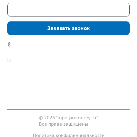
Скачать каталог
Заказать звонок
7 (922) 178-81-77
zakaz@mpo-prometey.ru
info@mpo-prometey.ru
Доставка и оплата
Сертификаты
Реквизиты
Контакты
© 2026 "mpo-prometey.ru"
Все права защищены.
Политика конфиденциальности