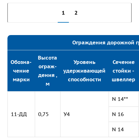
1
2
Ограждения дорожной г
Высота
Обозна-
Уровень
Сечение
ограж-
чение
удерживающей
стойки -
дения ,
марки
способности
швеллер
м
N 14**
11-ДД
0,75
У4
N 16
N 14