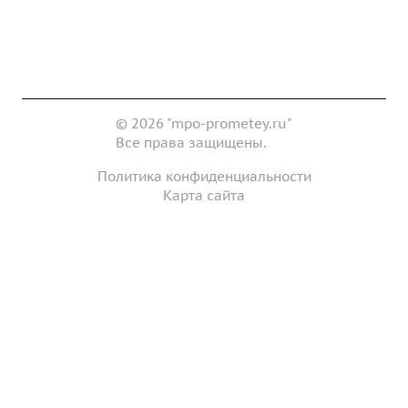
Доставка и оплата
Сертификаты
Реквизиты
Контакты
© 2026 "mpo-prometey.ru"
Все права защищены.
Политика конфиденциальности
Карта сайта
Разработка и продвижение сайта