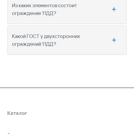
Из каких элементов состоит
ограждение 11ДД?
Какой ГОСТ у двухсторонних
ограждений 11ДД?
Компания
Каталог
О предприятии
Благодарственные письма
Услуги
Дорожные металлические трубы
Вакансии
Барьерные дорожные ограждения