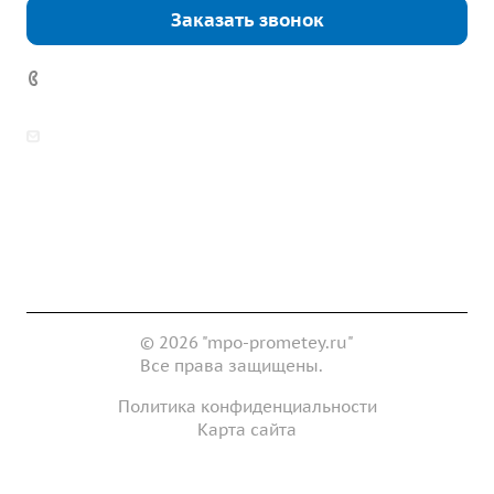
Заказать звонок
7 (922) 178-81-77
zakaz@mpo-prometey.ru
info@mpo-prometey.ru
Доставка и оплата
Сертификаты
Реквизиты
Контакты
© 2026 "mpo-prometey.ru"
Все права защищены.
Политика конфиденциальности
Карта сайта
Разработка и продвижение сайта