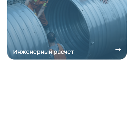
Инженерный расчет
Компания
Каталог
О предприятии