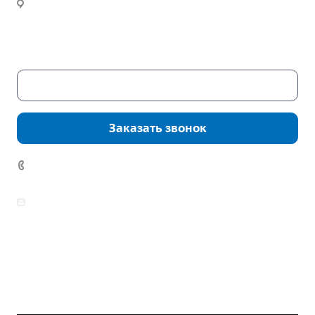
Новости
Часы работы:
Пн. – Пт.: с 9:00 до 18:00
Сб. – Вс.: выходные
Скачать каталог
Заказать звонок
7 (922) 178-81-77
zakaz@mpo-prometey.ru
info@mpo-prometey.ru
Доставка и оплата
Сертификаты
Реквизиты
Контакты