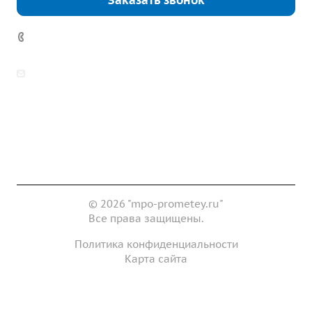
Заказать звонок
7 (922) 178-81-77
zakaz@mpo-prometey.ru
info@mpo-prometey.ru
Доставка и оплата
Сертификаты
Реквизиты
Контакты
© 2026 "mpo-prometey.ru"
Все права защищены.
Политика конфиденциальности
Карта сайта
Разработка и продвижение сайта