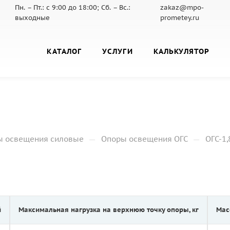
Пн. – Пт.: с 9:00 до 18:00; Сб. – Вс.:
zakaz@mpo-
выходные
prometey.ru
КАТАЛОГ
УСЛУГИ
КАЛЬКУЛЯТОР
—
—
ы освещения силовые
Опоры освещения ОГС
ОГС-1,
й
Максимальная нагрузка на верхнюю точку опоры, кг
Мас