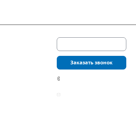
Скачать каталог
г. Екатеринбург,
соцкого, 4б, оф.
Заказать звонок
водство:
г.
инбург, ул.
7 (922) 178-81-77
нга, дом 7ч
аботы:
zakaz@mpo-prometey.ru
т.: с 9:00 до 18:00
info@mpo-prometey.ru
Вс.: выходные