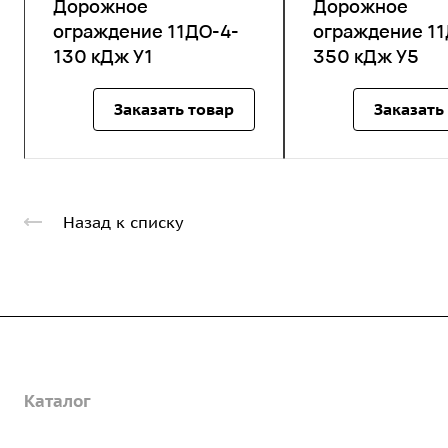
Дорожное
Дорожное
ограждение 11ДО-4-
ограждение 11
130 кДж У1
350 кДж У5
Заказать товар
Заказать
Назад к списку
Компания
Каталог
О предприятии
Благодарственные письма
Услуги
Дорожные металлические трубы