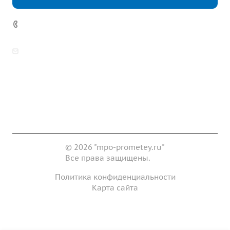
7 (922) 178-81-77
zakaz@mpo-prometey.ru
info@mpo-prometey.ru
Доставка и оплата
Сертификаты
Реквизиты
Контакты
© 2026 "mpo-prometey.ru"
Все права защищены.
Политика конфиденциальности
Карта сайта
Разработка и продвижение сайта