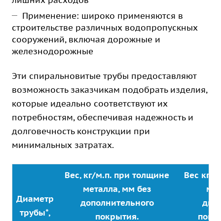
лишних расходов
Применение: широко применяются в
строительстве различных водопропускных
сооружений, включая дорожные и
железнодорожные
Эти спиральновитые трубы предоставляют
возможность заказчикам подобрать изделия,
которые идеально соответствуют их
потребностям, обеспечивая надежность и
долговечность конструкции при
минимальных затратах.
Вес, кг/м.п. при толщине
Вес кг/м
металла, мм без
мет
Диаметр
дополнительного
дву
трубы*,
покрытия.
покр