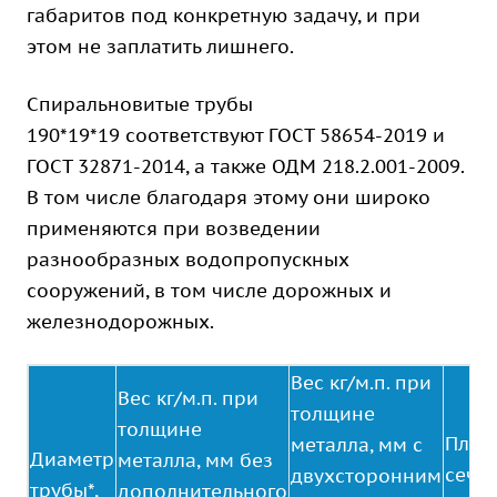
габаритов под конкретную задачу, и при
этом не заплатить лишнего.
Спиральновитые трубы
190*19*19 соответствуют ГОСТ 58654-2019 и
ГОСТ 32871-2014, а также ОДМ 218.2.001-2009.
В том числе благодаря этому они широко
применяются при возведении
разнообразных водопропускных
сооружений, в том числе дорожных и
железнодорожных.
Вес кг/м.п. при
Вес кг/м.п. при
толщине
толщине
Площ
металла, мм с
Диаметр
металла, мм без
сече
двухсторонним
трубы*,
дополнительного