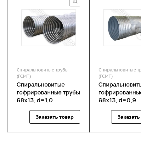
Спиральновитые трубы
Спиральновитые т
(ГСМТ)
(ГСМТ)
Спиральновитые
Спиральновит
гофрированные трубы
гофрированны
68х13, d=1,0
68х13, d=0,9
Заказать товар
Заказать