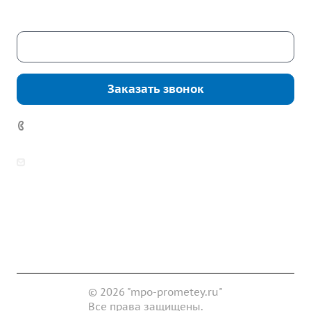
Скачать каталог
Заказать звонок
7 (922) 178-81-77
zakaz@mpo-prometey.ru
info@mpo-prometey.ru
Доставка и оплата
Сертификаты
Реквизиты
Контакты
© 2026 "mpo-prometey.ru"
Все права защищены.