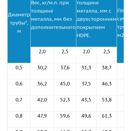
Вес, кг/м.п. при
толщине
Площ
толщине
металла, мм с
Диаметр
сече
металла, мм без
двухсторонним
трубы*,
трубы
дополнительного
покрытием
м
м2
HDPE.
2,0
2,5
2,0
2,5
0,5
30,2
37,6
31,3
38,7
0,
0,6
36,2
45,0
37,5
46,3
0,2
0,7
42,0
52,3
43,5
53,8
0,3
0,8
47,9
59,6
49,6
61,3
0,5