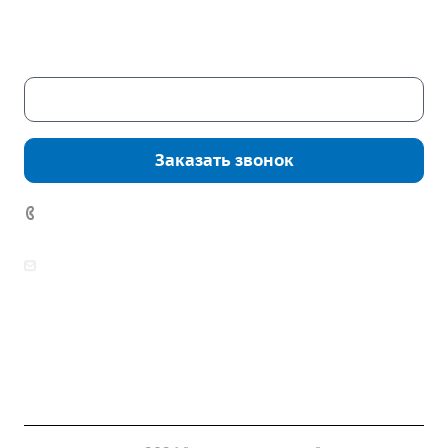
Пн. – Пт.: с 9:00 до 18:00
Сб. – Вс.: выходные
Скачать каталог
Заказать звонок
7 (922) 178-81-77
zakaz@mpo-prometey.ru
info@mpo-prometey.ru
Доставка и оплата
Сертификаты
Реквизиты
Контакты