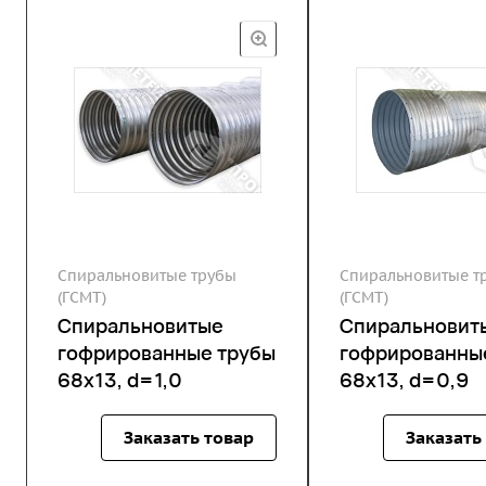
Спиральновитые трубы
Спиральновитые т
(ГСМТ)
(ГСМТ)
Спиральновитые
Спиральновит
гофрированные трубы
гофрированны
68х13, d=1,0
68х13, d=0,9
Заказать товар
Заказать