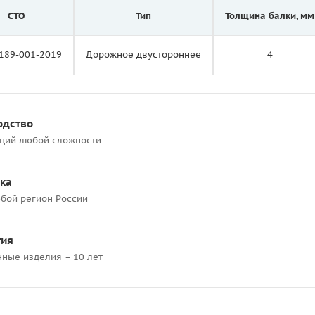
СТО
Тип
Толщина балки, мм
189-001-2019
Дорожное двустороннее
4
одство
кций любой сложности
ка
бой регион России
тия
нные изделия – 10 лет