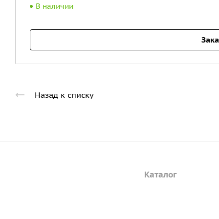
В наличии
Зака
Назад к списку
Компания
Каталог
Дорожные металли
О предприятии
трубы