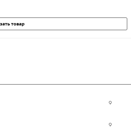
зать товар
Услуги
Офис:
ул. Вы
24
ческие
Строительно-монтажные
Произ
работы