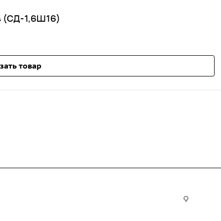
 (СД-1,6Ш16)
зать товар
Услуги
Офис:
ул. Вы
24