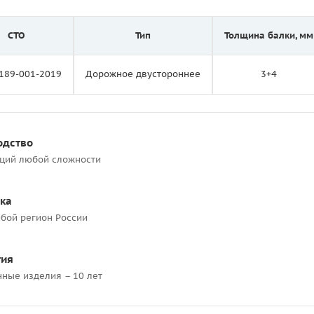
СТО
Тип
Толщина балки, мм
189-001-2019
Дорожное двустороннее
3+4
одство
кций любой сложности
ка
бой регион России
тия
нные изделия – 10 лет