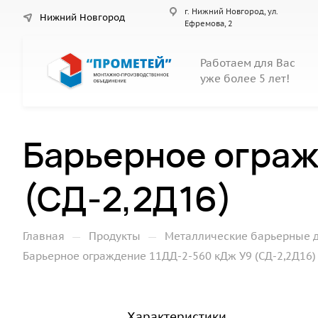
г. Нижний Новгород, ул.
Нижний Новгород
Ефремова, 2
Работаем для Вас
уже более 5 лет!
Барьерное ограж
(СД-2,2Д16)
—
—
Главная
Продукты
Металлические барьерные 
Барьерное ограждение 11ДД-2-560 кДж У9 (СД-2,2Д16)
Характеристики