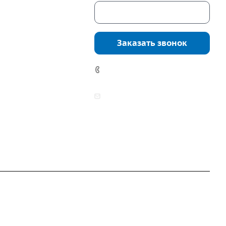
Скачать каталог
г. Екатеринбург,
соцкого, 4б, оф.
Заказать звонок
водство:
г.
инбург, ул.
7 (922) 178-81-77
нга, дом 7ч
аботы:
zakaz@mpo-prometey.ru
т.: с 9:00 до 18:00
info@mpo-prometey.ru
Вс.: выходные
Разработка и продвижение сайта