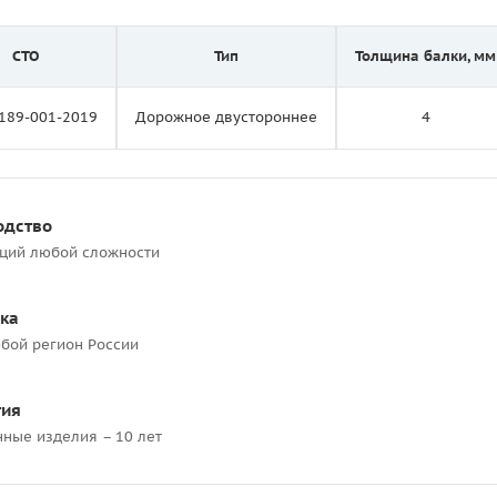
СТО
Тип
Толщина балки, мм
189-001-2019
Дорожное двустороннее
4
одство
кций любой сложности
ка
бой регион России
тия
нные изделия – 10 лет