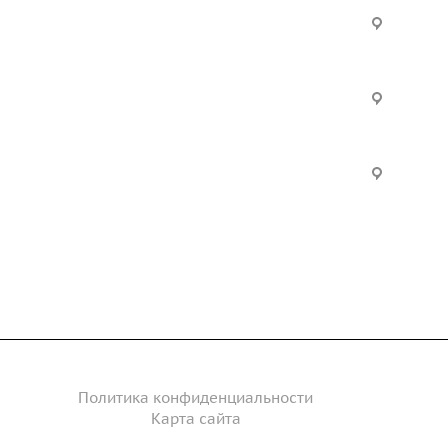
Услуги
Офис:
ул. Вы
24
ческие
Строительно-монтажные
Произ
работы
Екатер
Цвилли
ые
Установка барьерного
ограждения
Часы р
дение
Инженерное сопровождение
Пн. – П
Сб. – 
Инженерный расчет
акты
Политика конфиденциальности
Карта сайта