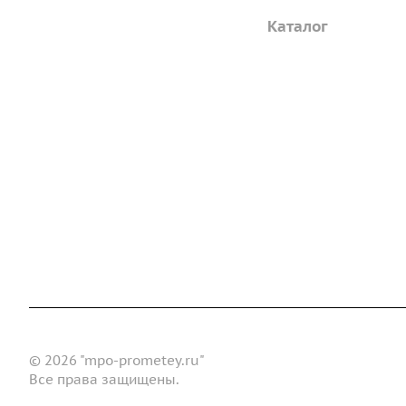
Компания
Каталог
Дорожные металли
О предприятии
трубы
Благодарственные письма
Барьерные дорожн
Вакансии
ограждения
ГОСТы и техническая
Пешеходное ограж
документация
Опоры освещения
Реквизиты
металлические
Статьи
Доставка и оплата
Сертификаты
Реквизиты
Конт
Новости
© 2026 "mpo-prometey.ru"
Все права защищены.