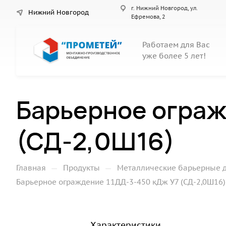
г. Нижний Новгород, ул.
Нижний Новгород
Ефремова, 2
Работаем для Вас
уже более 5 лет!
Барьерное ограж
(СД-2,0Ш16)
—
—
Главная
Продукты
Металлические барьерные 
Барьерное ограждение 11ДД-3-450 кДж У7 (СД-2,0Ш16)
Характеристики