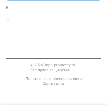
7 (922) 178-81-77
zakaz@mpo-prometey.ru
info@mpo-prometey.ru
Доставка и оплата
Сертификаты
Реквизиты
Контакты
© 2026 "mpo-prometey.ru"
Все права защищены.
Политика конфиденциальности
Карта сайта
Разработка и продвижение сайта