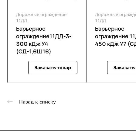
Дорожные ограждение
Дорожные огражд
11ДД
11ДД
Барьерное
Барьерное
ограждение11ДД-3-
ограждение 1
300 кДж У4
450 кДж У7 (С
(СД-1,6Ш16)
Заказать товар
Заказать
Назад к списку