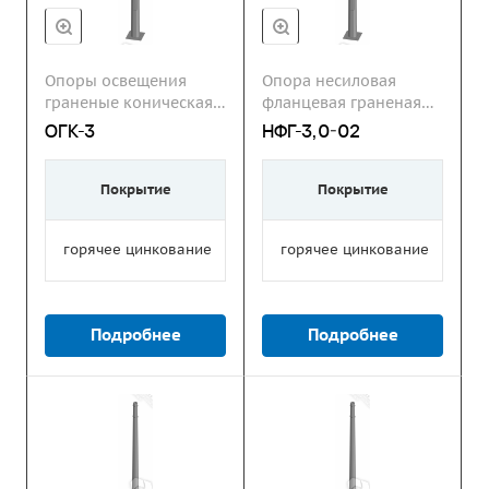
Опоры освещения
Опора несиловая
граненые коническая
фланцевая граненая
ОГК
НФГ
ОГК-3
НФГ-3,0-02
Покрытие
Покрытие
горячее цинкование
горячее цинкование
Подробнее
Подробнее