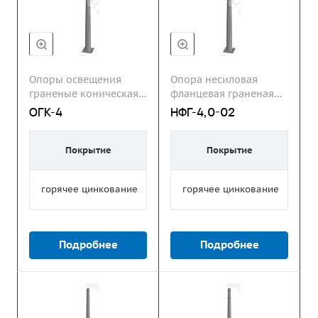
Опоры освещения
Опора несиловая
граненые коническая
фланцевая граненая
ОГК
НФГ
ОГК-4
НФГ-4,0-02
Покрытие
Покрытие
горячее цинкование
горячее цинкование
Подробнее
Подробнее