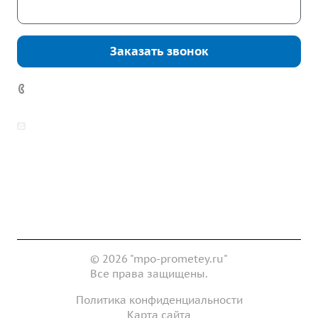
Скачать каталог
Заказать звонок
7 (922) 178-81-77
zakaz@mpo-prometey.ru
info@mpo-prometey.ru
Доставка и оплата
Сертификаты
Реквизиты
Контакты
© 2026 "mpo-prometey.ru"
Все права защищены.
Политика конфиденциальности
Карта сайта