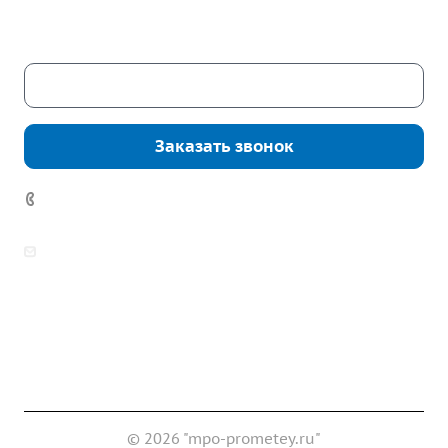
Сб. – Вс.: выходные
Скачать каталог
Заказать звонок
7 (922) 178-81-77
zakaz@mpo-prometey.ru
info@mpo-prometey.ru
Доставка и оплата
Сертификаты
Реквизиты
Контакты
© 2026 "mpo-prometey.ru"