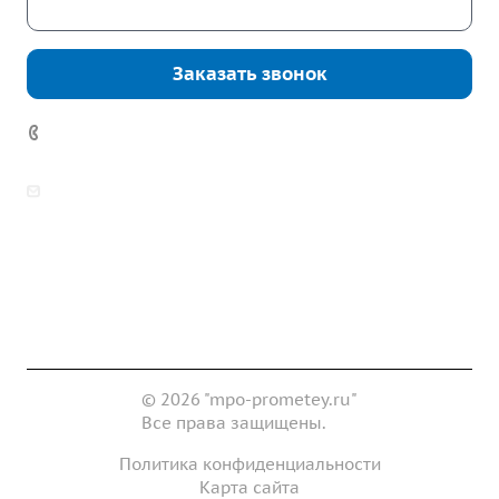
Скачать каталог
Заказать звонок
7 (922) 178-81-77
zakaz@mpo-prometey.ru
info@mpo-prometey.ru
Доставка и оплата
Сертификаты
Реквизиты
Контакты
© 2026 "mpo-prometey.ru"
Все права защищены.
Политика конфиденциальности
Карта сайта