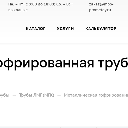
Пн. – Пт.: с 9:00 до 18:00; Сб. – Вс.:
zakaz@mpo-
выходные
prometey.ru
КАТАЛОГ
УСЛУГИ
КАЛЬКУЛЯТОР
офрированная труб
—
—
рубы
Трубы ЛМГ (МГК)
Металлическая гофрированная