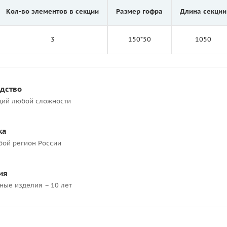
Кол-во элементов в секции
Размер гофра
Длина секции
3
150*50
1050
одство
ций любой сложности
ка
бой регион России
ия
ные изделия – 10 лет