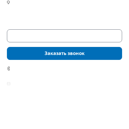
Новости
Часы работы:
Пн. – Пт.: с 9:00 до 18:00
Сб. – Вс.: выходные
Скачать каталог
Заказать звонок
7 (922) 178-81-77
zakaz@mpo-prometey.ru
info@mpo-prometey.ru
Доставка и оплата
Сертификаты
Реквизиты
Контакты