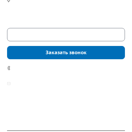
Часы работы:
Пн. – Пт.: с 9:00 до 18:00
Сб. – Вс.: выходные
Скачать каталог
Заказать звонок
7 (922) 178-81-77
zakaz@mpo-prometey.ru
info@mpo-prometey.ru
Доставка и оплата
Сертификаты
Реквизиты
Контакты