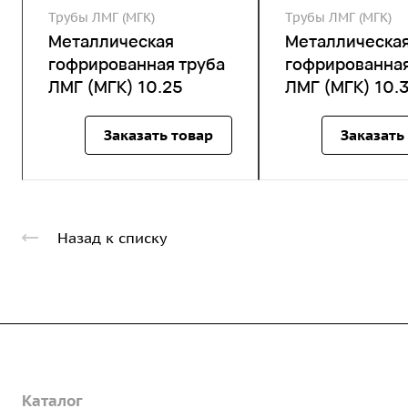
Трубы ЛМГ (МГК)
Трубы ЛМГ (МГК)
Металлическая
Металлическа
гофрированная труба
гофрированная
ЛМГ (МГК) 10.25
ЛМГ (МГК) 10.
Заказать товар
Заказать
Назад к списку
Компания
Каталог
О предприятии