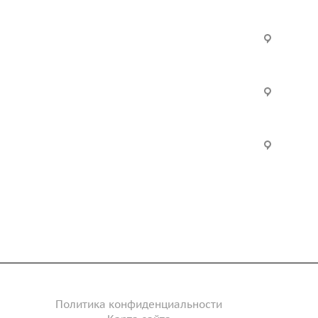
Услуги
Офис:
ул. Вы
24
ческие
Строительно-монтажные
Произ
работы
Екатер
Цвилли
ые
Установка барьерного
ограждения
Часы р
дение
Инженерное сопровождение
Пн. – П
Сб. – 
Инженерный расчет
акты
Политика конфиденциальности