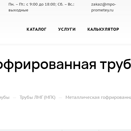
Пн. – Пт.: с 9:00 до 18:00; Сб. – Вс.:
zakaz@mpo-
выходные
prometey.ru
КАТАЛОГ
УСЛУГИ
КАЛЬКУЛЯТОР
офрированная труб
—
—
рубы
Трубы ЛМГ (МГК)
Металлическая гофрированная