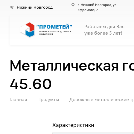
г. Нижний Новгород, ул.
Нижний Новгород
Ефремова, 2
Работаем для Вас
уже более 5 лет!
Металлическая г
45.60
—
—
Главная
Продукты
Дорожные металлические т
Характеристики