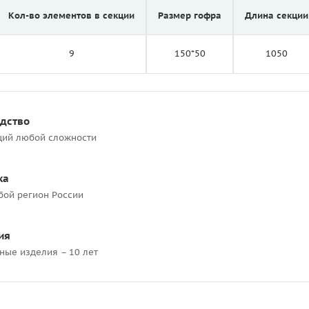
Кол-во элементов в секции
Размер гофра
Длина секции
9
150*50
1050
одство
ций любой сложности
ка
бой регион России
ия
ные изделия – 10 лет