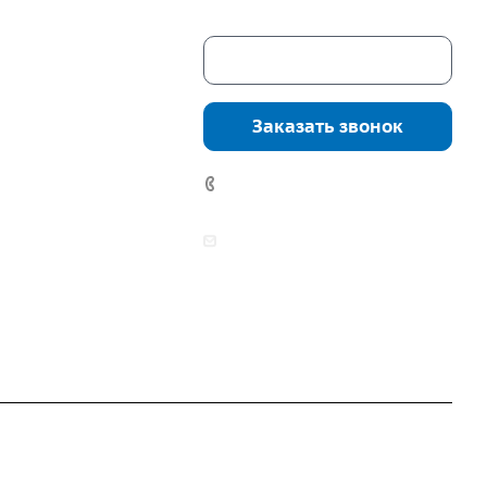
Скачать каталог
г. Екатеринбург,
соцкого, 4б, оф.
Заказать звонок
водство:
г.
инбург, ул.
7 (922) 178-81-77
нга, дом 7ч
аботы:
zakaz@mpo-prometey.ru
т.: с 9:00 до 18:00
info@mpo-prometey.ru
Вс.: выходные