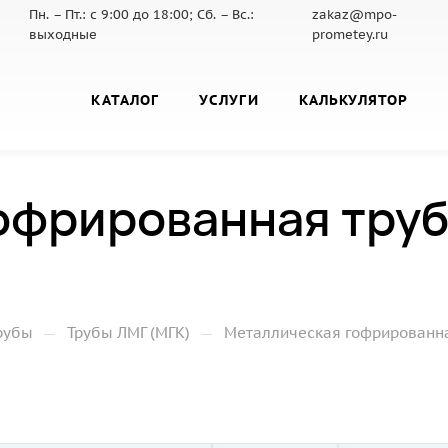
Пн. – Пт.: с 9:00 до 18:00; Сб. – Вс.:
zakaz@mpo-
выходные
prometey.ru
КАТАЛОГ
УСЛУГИ
КАЛЬКУЛЯТОР
офрированная труб
—
—
рубы
Трубы ЛМГ (МГК)
Металлическая гофрированная