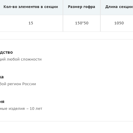
Кол-во элементов в секции
Размер гофра
Длина секции
15
150*50
1050
одство
ций любой сложности
ка
бой регион России
ия
ные изделия – 10 лет