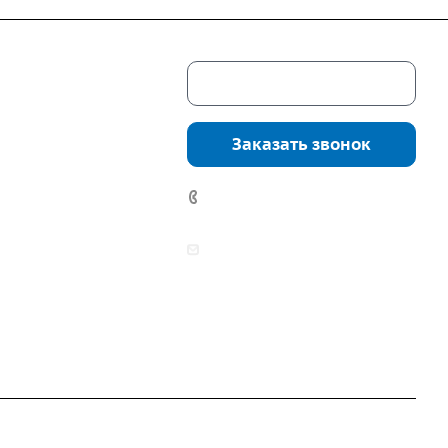
Скачать каталог
г. Екатеринбург,
соцкого, 4б, оф.
Заказать звонок
водство:
г.
инбург, ул.
7 (922) 178-81-77
нга, дом 7ч
аботы:
zakaz@mpo-prometey.ru
т.: с 9:00 до 18:00
info@mpo-prometey.ru
Вс.: выходные