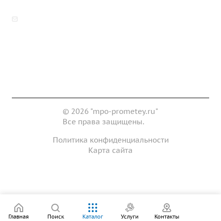
zakaz@mpo-prometey.ru
info@mpo-prometey.ru
Доставка и оплата
Сертификаты
Реквизиты
Контакты
© 2026 "mpo-prometey.ru"
Все права защищены.
Политика конфиденциальности
Карта сайта
Разработка и продвижение сайта
Главная
Поиск
Каталог
Услуги
Контакты