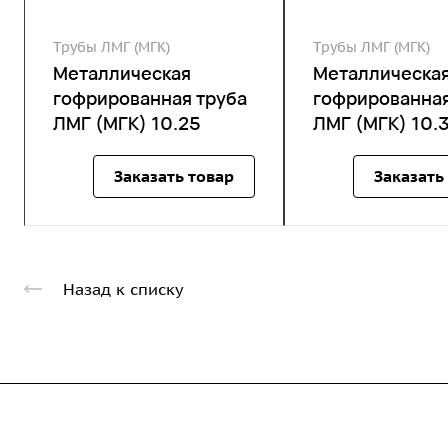
Трубы ЛМГ (МГК)
Трубы ЛМГ (МГК)
Металлическая
Металлическа
гофрированная труба
гофрированная
ЛМГ (МГК) 10.25
ЛМГ (МГК) 10.
Заказать товар
Заказать
Назад к списку
Компания