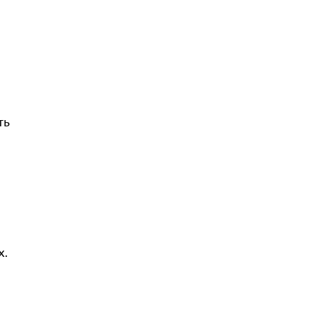
ть
х.
2