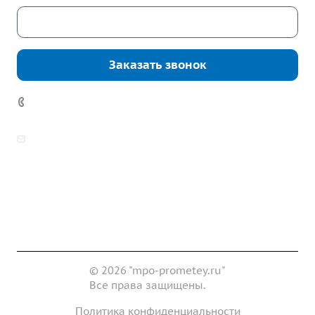
Скачать каталог
Заказать звонок
7 (922) 178-81-77
zakaz@mpo-prometey.ru
info@mpo-prometey.ru
Доставка и оплата
Сертификаты
Реквизиты
Контакты
© 2026 "mpo-prometey.ru"
Все права защищены.
Политика конфиденциальности