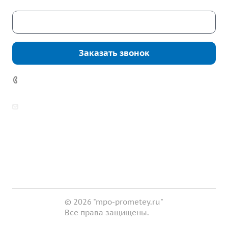
Скачать каталог
Заказать звонок
7 (922) 178-81-77
zakaz@mpo-prometey.ru
info@mpo-prometey.ru
Доставка и оплата
Сертификаты
Реквизиты
Контакты
© 2026 "mpo-prometey.ru"
Все права защищены.