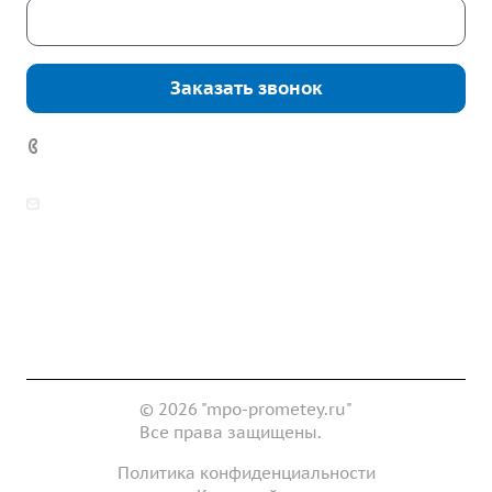
Скачать каталог
Заказать звонок
7 (922) 178-81-77
zakaz@mpo-prometey.ru
info@mpo-prometey.ru
Доставка и оплата
Сертификаты
Реквизиты
Контакты
© 2026 "mpo-prometey.ru"
Все права защищены.
Политика конфиденциальности