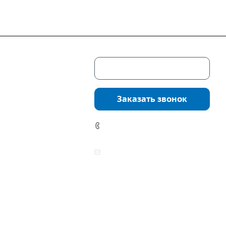
Скачать каталог
г. Екатеринбург,
соцкого, 4б, оф.
Заказать звонок
водство:
г.
инбург, ул.
7 (922) 178-81-77
нга, дом 7ч
аботы:
zakaz@mpo-prometey.ru
т.: с 9:00 до 18:00
info@mpo-prometey.ru
Вс.: выходные