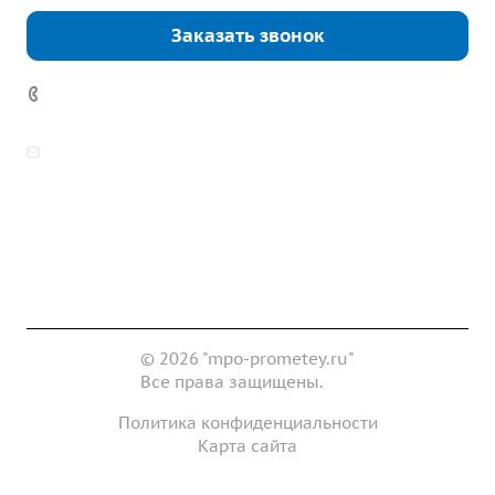
Заказать звонок
7 (922) 178-81-77
zakaz@mpo-prometey.ru
info@mpo-prometey.ru
Доставка и оплата
Сертификаты
Реквизиты
Контакты
© 2026 "mpo-prometey.ru"
Все права защищены.
Политика конфиденциальности
Карта сайта