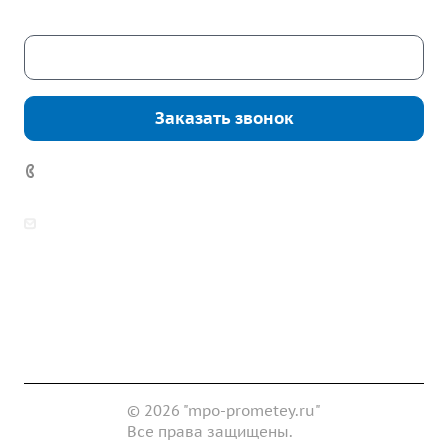
Скачать каталог
Заказать звонок
7 (922) 178-81-77
zakaz@mpo-prometey.ru
info@mpo-prometey.ru
Доставка и оплата
Сертификаты
Реквизиты
Контакты
© 2026 "mpo-prometey.ru"
Все права защищены.