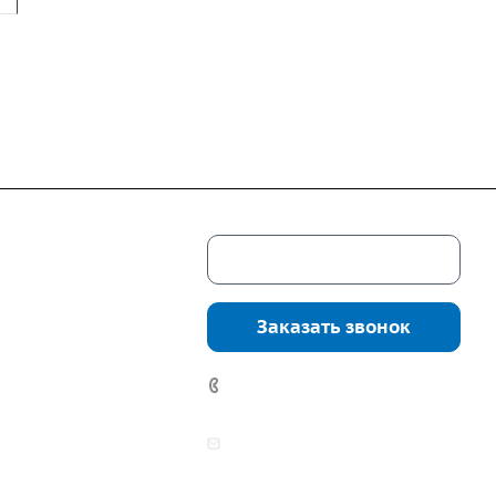
Скачать каталог
г. Екатеринбург,
соцкого, 4б, оф.
Заказать звонок
водство:
г.
инбург, ул.
7 (922) 178-81-77
нга, дом 7ч
аботы:
zakaz@mpo-prometey.ru
т.: с 9:00 до 18:00
info@mpo-prometey.ru
Вс.: выходные