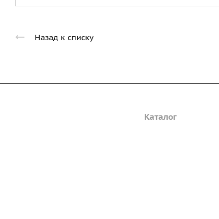
Назад к списку
Компания
Каталог
Дорожные металли
О предприятии
трубы
Благодарственные письма
Барьерные дорожн
Вакансии
ограждения
ГОСТы и техническая
Пешеходное ограж
документация
Опоры освещения
Реквизиты