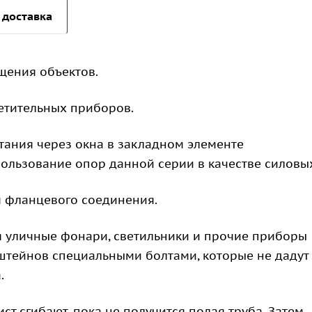
 доставка
щения объектов.
етительных приборов.
ания через окна в закладном элементе
пользование опор данной серии в качестве силовы
 фланцевого соединения.
я уличные фонари, светильники и прочие приборы
тейнов специальными болтами, которые не дадут
.
ст сгибают, пока не получится полая труба. Затем