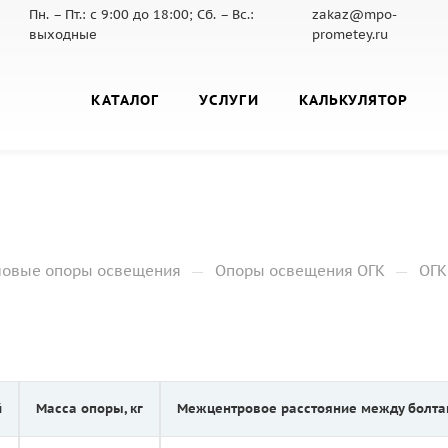
Пн. – Пт.: с 9:00 до 18:00; Сб. – Вс.:
zakaz@mpo-
выходные
prometey.ru
КАТАЛОГ
УСЛУГИ
КАЛЬКУЛЯТОР
—
—
ловые опоры освещения
Опоры освещения ОГК
ОГК
й
Масса опоры, кг
Межцентровое расстояние между болта