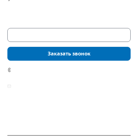
Часы работы:
Пн. – Пт.: с 9:00 до 18:00
Сб. – Вс.: выходные
Скачать каталог
Заказать звонок
7 (922) 178-81-77
zakaz@mpo-prometey.ru
info@mpo-prometey.ru
Доставка и оплата
Сертификаты
Реквизиты
Контакты