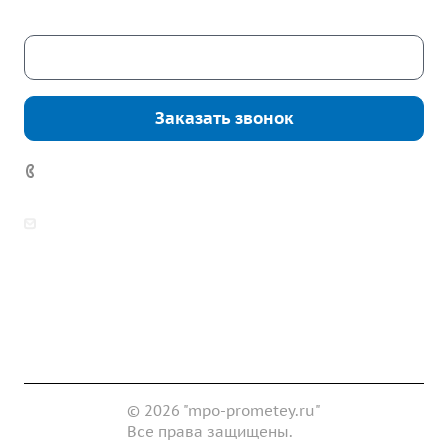
Скачать каталог
Заказать звонок
7 (922) 178-81-77
zakaz@mpo-prometey.ru
info@mpo-prometey.ru
Доставка и оплата
Сертификаты
Реквизиты
Контакты
© 2026 "mpo-prometey.ru"
Все права защищены.