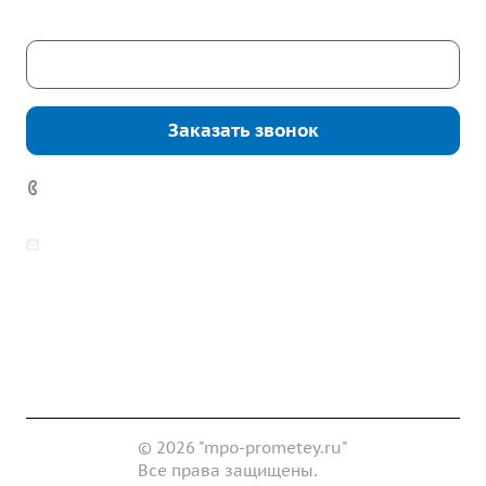
Скачать каталог
Заказать звонок
7 (922) 178-81-77
zakaz@mpo-prometey.ru
info@mpo-prometey.ru
Доставка и оплата
Сертификаты
Реквизиты
Контакты
© 2026 "mpo-prometey.ru"
Все права защищены.